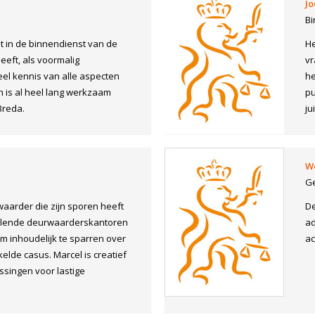
Jo
Bi
t in de binnendienst van de
He
eft, als voormalig
vr
el kennis van alle aspecten
he
n is al heel lang werkzaam
pu
Breda.
ju
W
G
aarder die zijn sporen heeft
De
illende deurwaarderskantoren
ad
om inhoudelijk te sparren over
ac
elde casus. Marcel is creatief
ssingen voor lastige