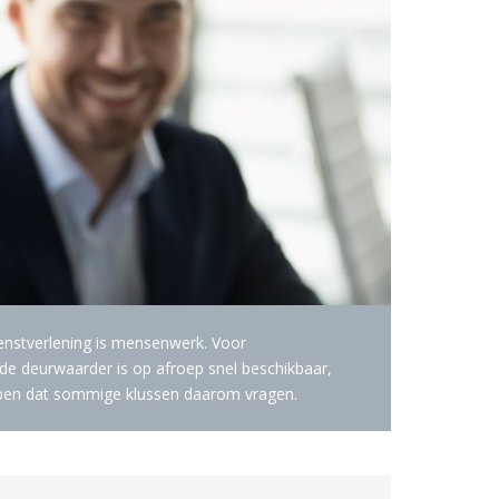
enstverlening is mensenwerk. Voor
n de deurwaarder is op afroep snel beschikbaar,
jpen dat sommige klussen daarom vragen.