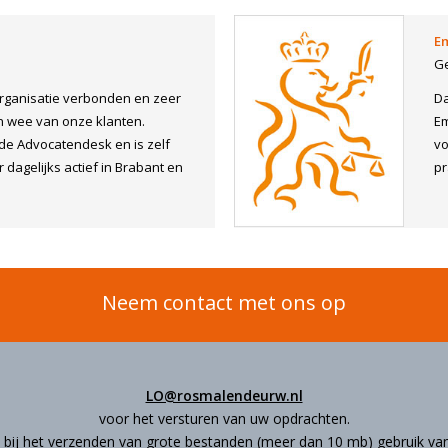
Em
G
organisatie verbonden en zeer
Da
n wee van onze klanten.
Em
 de Advocatendesk en is zelf
vo
dagelijks actief in Brabant en
pr
Neem contact met ons op
LO@rosmalendeurw.nl
voor het versturen van uw opdrachten.
 bij het verzenden van grote bestanden (meer dan 10 mb) gebruik va