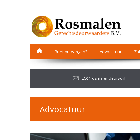
Brief ontvangen?
Advocatuur
Zak
LO@rosmalendeurw.nl
Advocatuur