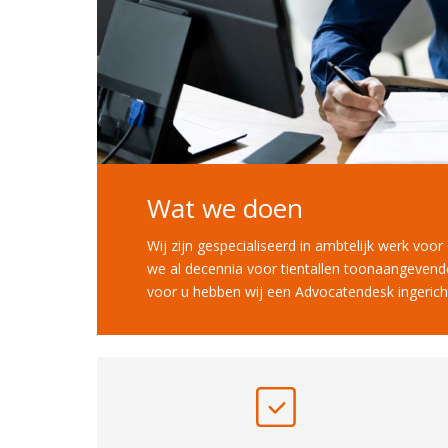
Wat we doen
Wij zijn gespecialiseerd in ambtelijk werk voo
we al decennia voor tientallen toonaangevend
voor u hebben wij een Advocatendesk ingerich