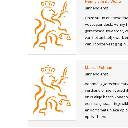
Henny van de Wouw
Binnendienst
Onze steun en toeverlaa
Advocatendesk. Henny he
gerechtsdeurwaarder, ve
van het ambtelijk werk e
vanuit onze vestiging in 
Marcel Polman
Binnendienst
Voormalig gerechtsdeurw
verdiend binnen versch
en is altijd beschikbaar 
een -schijnbaar- ingewikk
en komt met unieke oplo
opdrachten.