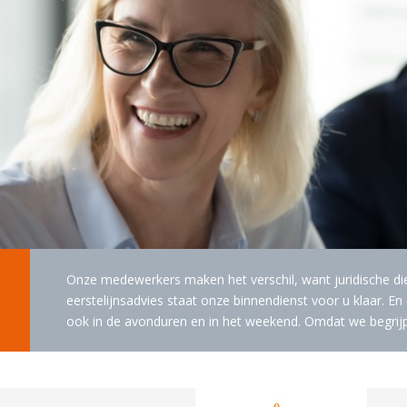
Onze medewerkers maken het verschil, want juridische di
eerstelijnsadvies staat onze binnendienst voor u klaar. E
ook in de avonduren en in het weekend. Omdat we begri