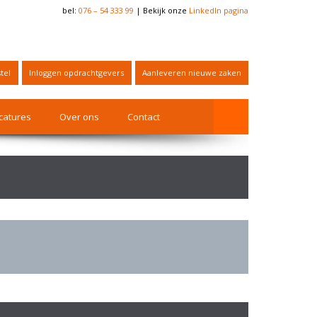
bel:
076 – 54 333 99
| Bekijk onze
LinkedIn pagina
tel
Inloggen opdrachtgevers
Aanleveren nieuwe zaken
catures
Over ons
Contact