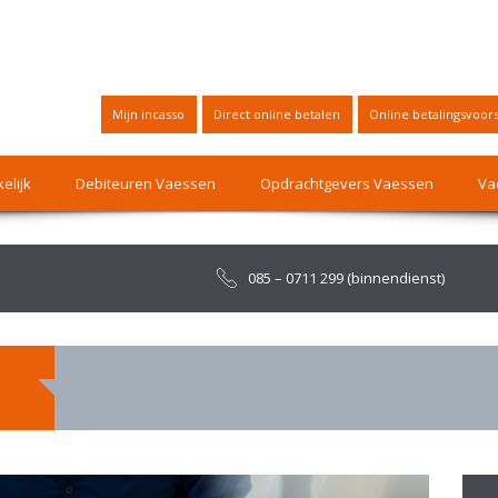
Mijn incasso
Direct online betalen
Online betalingsvoors
elijk
Debiteuren Vaessen
Opdrachtgevers Vaessen
Va
085 – 0711 299 (binnendienst)