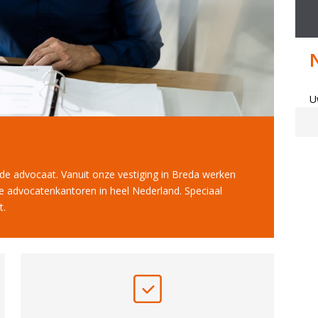
U
r de advocaat. Vanuit onze vestiging in Breda werken
e advocatenkantoren in heel Nederland. Speciaal
t.